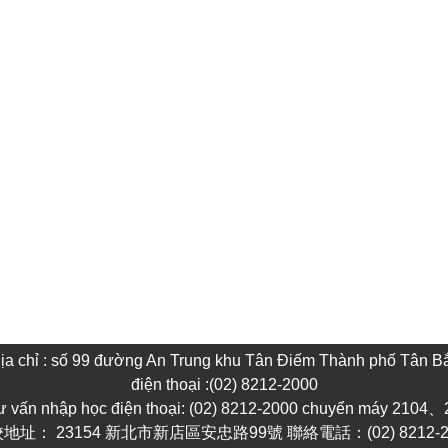
ịa chỉ : số 99 đường An Trung khu Tân Điếm Thành phố Tân B
điện thoại :(02) 8212-2000
tư vấn nhập học điện thoại: (02) 8212-2000 chuyển máy 210
地址： 23154 新北市新店區安忠路99號 聯絡電話：(02) 8212-2