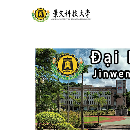
跳
到
主
要
內
容
區