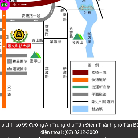
ịa chỉ : số 99 đường An Trung khu Tân Điếm Thành phố Tân B
điện thoại :(02) 8212-2000