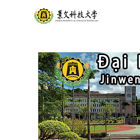
跳
到
主
要
內
容
區